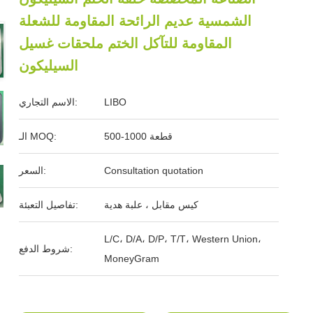
الشمسية عديم الرائحة المقاومة للشعلة
المقاومة للتآكل الختم ملحقات غسيل
السيليكون
LIBO
الاسم التجاري:
500-1000 قطعة
الـ MOQ:
Consultation quotation
السعر:
كيس مقابل ، علبة هدية
تفاصيل التعبئة:
L/C، D/A، D/P، T/T، Western Union،
شروط الدفع:
MoneyGram