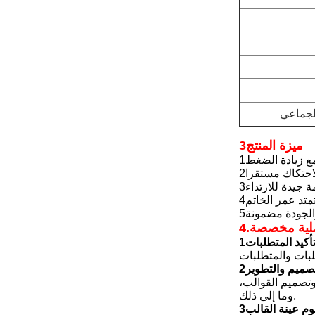
الجماعي
3ميزة المنتج
 جيدة للارتداء
والجودة مضمونة
لية مخصصة
4.
تأكيد المتطلبات
تصميم والتطوير
وتصميم القوالب،
وما إلى ذلك.
وم عينة القالب