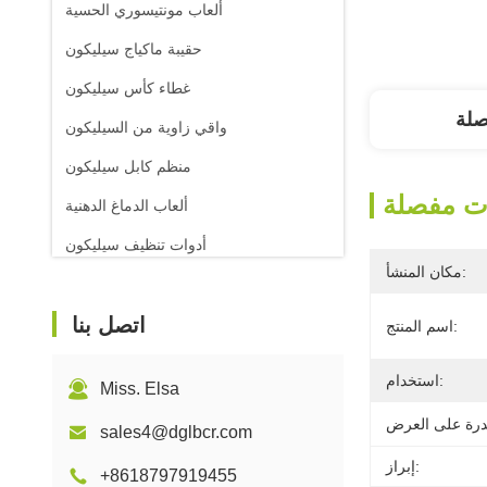
ألعاب مونتيسوري الحسية
حقيبة ماكياج سيليكون
غطاء كأس سيليكون
صلة
واقي زاوية من السيليكون
منظم كابل سيليكون
ت مفصلة
ألعاب الدماغ الدهنية
أدوات تنظيف سيليكون
مكان المنشأ:
اتصل بنا
اسم المنتج:
استخدام:
Miss. Elsa
sales4@dglbcr.com
إبراز:
+8618797919455