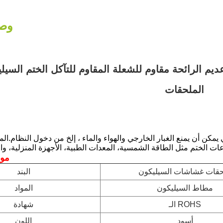
وصف
م الرائحة مقاوم للشعلة المقاوم للتآكل الختم السي
الملحقات
 يمكن أن يمنع الغبار الخارجي والهواء والماء ، إلخ من دخول النظام.ال
2مو
قات غشاشات السيليكون
البند
مطاط السيليكون
المواد
الـ ROHS
شهادة
أسود
اللون