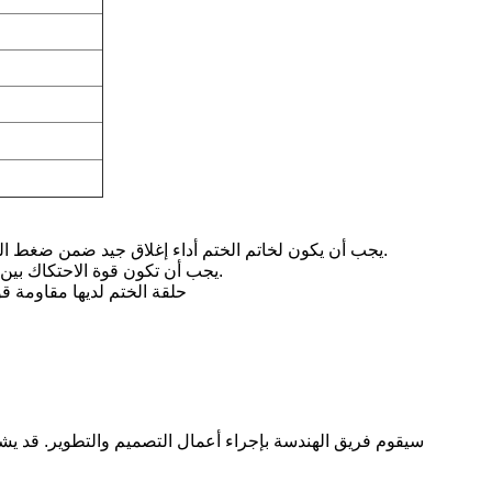
1يجب أن يكون لخاتم الختم أداء إغلاق جيد ضمن ضغط العمل ومجموعة درجة حرارة معينة.وأداء الختم يمكن أن تتحسن تلقائيًا مع زيادة الضغط.
2يجب أن تكون قوة الاحتكاك بين جهاز حلقة الختم والأجزاء المتحركة صغيرة ، و يجب أن يكون معامل الاحتكاك مستقرا.
3حلقة الختم لديها مقاومة ق
سيقوم فريق الهندسة بإجراء أعمال التصميم والتطوير. قد يشم