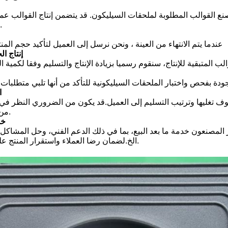
ع القوالب المطلوبة لملحقات السيليكون. قد يتضمن إنتاج القوالب عمليا
ومعالجة القوالب.
عندما يتم الانتهاء من العينة ، ونحن نرسل إلى العميل لتأكيد حجم المن
6إنتاج 
الب المتبقية للإنتاج، سنقوم رسميا بزيادة الإنتاج والتسليم وفقا لكمية
8
ف تغليها وترتيب التسليم إلى العميل.قد يكون من الضروري النظر في
من التلف أو التشوه.
9خ
 المصنعون خدمة ما بعد البيع، بما في ذلك الدعم الفني، وحل المشاكل
الخ.لضمان رضا العملاء واستقرار المنتج على المدى الطويل.