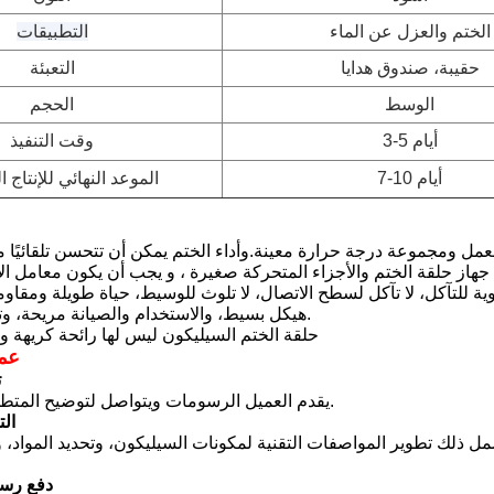
الختم والعزل عن الماء
التطبيقات
حقيبة، صندوق هدايا
التعبئة
الوسط
الحجم
3-5 أيام
وقت التنفيذ
7-10 أيام
الموعد النهائي للإنتاج 
وية للتآكل، لا تآكل لسطح الاتصال، لا تلوث للوسيط، حياة طويلة ومقاومة
4هيكل بسيط، والاستخدام والصيانة مريحة، وتمتد عمر الخاتم.
5حلقة الختم السيليكون ليس لها رائحة كريهة 
عم
1
يقدم العميل الرسومات ويتواصل لتوضيح المتطلبات والمتطلبات.
2ال
ل ذلك تطوير المواصفات التقنية لمكونات السيليكون، وتحديد المواد، 
3دفع رس