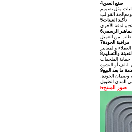
4صنع العفن
ت مثل تصميم CAD
5تأكيد العينات
تج والدقة الأخرى
الجماهير الرسمي
 الطلب من العميل
7مراقبة الجودة
التعبئة والتسليم
 حماية الملحقات
دمة ما بعد البيع
، وضمان الجودة،
5صور المنتج