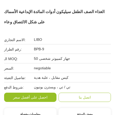
الغذاء الصف الطفل سيليكون أدوات المائدة الإبداعية الأسماك
على شكل الالتصاق وعاء
LIBO
الاسم التجاري:
BPB-9
رقم الطراز:
50 جهاز كمبيوتر شخصى
الـ MOQ:
negotiable
السعر:
كيس مقابل ، علبة هدية
تفاصيل التعبئة:
تي / تي ، ويسترن يونيون
شروط الدفع:
اتصل بنا
احصل على أفضل سعر
وصف المنتج
معلومات مفصلة