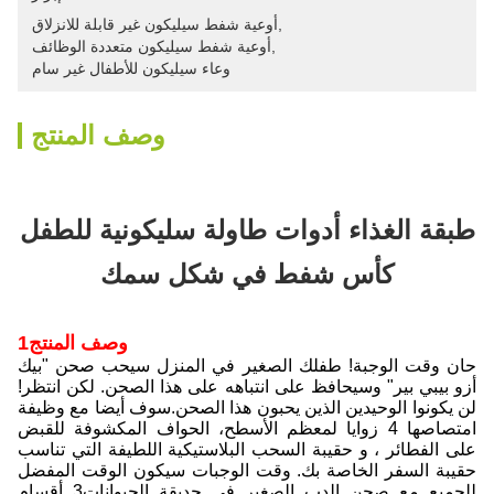
, 
أوعية شفط سيليكون غير قابلة للانزلاق
, 
أوعية شفط سيليكون متعددة الوظائف
وعاء سيليكون للأطفال غير سام
وصف المنتج
طبقة الغذاء أدوات طاولة سليكونية للطفل
كأس شفط في شكل سمك
1وصف المنتج
حان وقت الوجبة! طفلك الصغير في المنزل سيحب صحن "بيك
أزو بيبي بير" وسيحافظ على انتباهه على هذا الصحن. لكن انتظر!
لن يكونوا الوحيدين الذين يحبون هذا الصحن.سوف أيضا مع وظيفة
امتصاصها 4 زوايا لمعظم الأسطح، الحواف المكشوفة للقبض
على الفطائر ، و حقيبة السحب البلاستيكية اللطيفة التي تناسب
حقيبة السفر الخاصة بك. وقت الوجبات سيكون الوقت المفضل
للجميع مع صحن الدب الصغير في حديقة الحيوانات3 أقسام