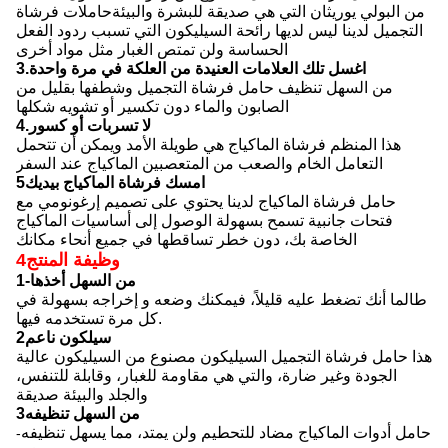
من البولي يوريثان التي هي صديقة للبشرة والبيئةحاملات فرشاة
التجميل لدينا ليس لديها رائحة السيليكون التي تسبب ردود الفعل
الحساسة ولن تمتص الغبار مثل مواد أخرى
3.اغسل تلك العلامات العنيدة من العلكة في مرة واحدة
من السهل تنظيف حامل فرشاة التجميل وشطفها بقليل من
الصابون والماء دون تكسير أو تشويه شكلها
4.لا تسربات أو كسور
هذا المنظم فرشاة الماكياج هي طويلة الأمد ويمكن أن تتحمل
التعامل الخام والصعب من المتعصبين الماكياج عند السفر
5امسك فرشاة الماكياج بيديك
حامل فرشاة الماكياج لدينا يحتوي على تصميم إرغونومي مع
فتحات جانبية تسمح بسهولة الوصول إلى أساسيات الماكياج
الخاصة بك، دون خطر تساقطها في جميع أنحاء مكانك
4وظيفة المنتج
1-من السهل أخذها
طالما أنك تضغط عليه قليلاً، فيمكنك وضعه و إخراجه بسهولة في
كل مرة تستخدمه فيها.
2سيلكون ناعم
هذا حامل فرشاة التجميل السيليكون مصنوع من السيليكون عالية
الجودة وغير ضارة، والتي هي مقاومة للغبار، وقابلة للتنفس،
والجلد والبيئة صديقة
3من السهل تنظيفه
حامل أدوات الماكياج مضاد للتحطيم ولن يمتد، مما يسهل تنظيفه
-