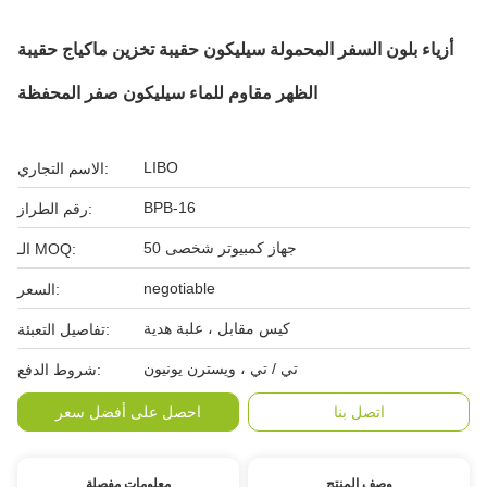
أزياء بلون السفر المحمولة سيليكون حقيبة تخزين ماكياج حقيبة
الظهر مقاوم للماء سيليكون صفر المحفظة
LIBO
الاسم التجاري:
BPB-16
رقم الطراز:
50 جهاز كمبيوتر شخصى
الـ MOQ:
negotiable
السعر:
كيس مقابل ، علبة هدية
تفاصيل التعبئة:
تي / تي ، ويسترن يونيون
شروط الدفع:
اتصل بنا
احصل على أفضل سعر
وصف المنتج
معلومات مفصلة