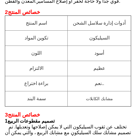
قوي جدا ولا حاجة لحفر أو إصلاح المسامير.المعدن والقطن.
2خصائص المنتج
أدوات إدارة سلاسل الشحن
اسم المنتج
السيليكون
تكوين المواد
أسود
اللون
عظيم
الالتزام
نعم..
براءة اختراع
سمة البند
مشابك الكابلات
3خصائص المنتج
1تصميم مقطوعات الربيع
تختلف عن ثقوب السيليكون التي لا يمكن إصلاحها وتعديلها. تم
تصميم مشابك سلك السيليكون مع مشابك الربيع ، والتي يمكن أن