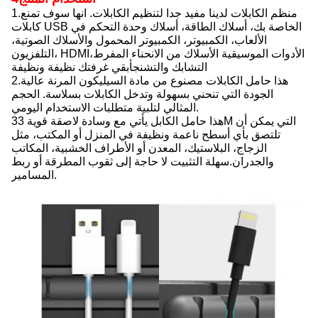
1.منظم الكابلات لدينا مفيد جدا لتنظيم الكابلات. انها سوف تمنع
كابلات USB الخاصة بك، أسلاك الطاقة، أسلاك وحدة التحكم في
الألعاب، الكمبيوتر، الكمبيوتر المحمول والأسلاك الصوتية،
التلفزيون، HDMI،الأدوات الموسيقية الأسلاك من الانحناء المفرط
التشابك والتشنجأبقي غرفتك نظيفة ونظيفة
2.هذا حامل الكابلات مصنوع من مادة السيليكون المرنة عالية
الجودة التي تنحني بسهولة وتدخل الكابلات بسلاسة. الحجم
المثالي لتلبية متطلبات الاستخدام اليومي.
3هذا حامل الكابل يأتي مع وسادة لاصقة قوية 3M التي يمكن أن
تلتصق بأي أسطح ناعمة ونظيفة في المنزل أو المكتب، مثل
الزجاج، البلاستيك، المعدن أو الأطراف الخشبية، المكاتب
والجدران.سهلة التثبيت لا حاجة إلى ثقوب المطرقة أو ربط
المسامير.