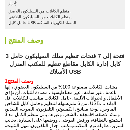
إبراز:
, 
منظم الكابلات من السيليكون اللاصق
, 
منظم الكابلات من السيليكون البلاتيني
حامل كابل USB المضاد للكهرباء الساكنة
وصف المنتج
3 فتحة إلى 7 فتحات تنظيم سلك السيليكون حامل
كابل إدارة الكابل مقاطع تنظيم للمكتب المنزل
الأسلاك USB
1وصف المنتج
مشابك الكابلات مصنوعة 100% من السيليكون العضوي ، إنها
ناعمة ، غير سامة ، غير مغناطيسية ، مضادة للثبات. لن تؤذي
الأطفال والحيوانات الأليفة. حامل الكابلات مناسب للكابلات أقل
من 6 ملم.سهلة لتنظيم وحامل كابل للشاحن، USB، الهاتف،
الماوس، لوحة مفاتيح، الكمبيوتر، التلفزيون، الصوت، الفيديو،
مجفف الشعر، وغيرها. يأتي منظم الكابل مع 3M وسائد لاصقة.
استمتع بالنظافة، ورفض الفوضى، ووضعها على السيارة، بجانب
السرير، طاولة نوم، المكتب,مكتب، جدار التلفزيون.سهل التثبيت،