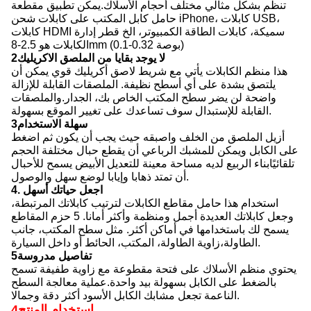
تنظم بشكل مثالي مختلف أحجام الأسلاك.يمكن تطبيق مقطعة
حامل كابل المكتب على كابلات شحن iPhone، كابلات USB،
كابلات HDMI سميكة، كابلات الطاقة الكمبيوتر، الخ قطر إدارة
الكابلات هو 2.5-8mm (0.1-0.32 بوصة)
2لا يوجد بقايا من الملصق الاكريليك
هذا منظم الكابلات يأتي مع شريط لاصق أكريليك قوي يمكن أن
يلتصق بشدة على أي أسطح نظيفة. الملصقات القابلة للإزالة
واضحة لن يضر سطح المكتب الخاص بك، الجدار.والملصقات
القابلة للإستبدال سوف تساعدك على تغيير الموقع بسهولة.
3سهلة الاستخدام
أزيل الملصق من الخلف واصبقه حيث يجب أن يكون ثم اضغط
على الكابل ويمكن للمشبك الرباعي أن يقطع حبال مختلفة الحجم
تلقائيًابناء الربيع لديه مساحة معينة للتعديل الأبيض يسمح للأحبال
أن تمتد ذهابا وإيابا لوضع سهل والوصول.
4. اجعل حياتك أسهل
استخدام هذا حامل مقاطع الكابلات لترتيب كابلاتك المرتبطة،
وجعل كابلاتك العديدة أجمل ومنظمة وأكثر أمانا. 5 حزم المقاطع
يسمح لك باستخدامها في أماكن أكثر. مثل سطح المكتب، جانب
الطاولة،زاوية الطاولة، المكتب، الحائط أو داخل السيارة.
5تفاصيل مدروسة
يحتوي منظم الأسلاك على فتحة مقطوعة مع زاوية طفيفة تسمح
بالضغط على الكابل بسهولة بيد واحدة.عملية معالجة السطح
الناعمة تجعل مشابك الكابل الأسود أكثر دقة وجمالا.
4استخدام المنتج