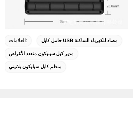
حامل كابل USB مضاد للكهرباء الساكنة
العلامات:
مدير كبل سيليكون متعدد الأغراض
منظم كابل سيليكون بلاتيني
اتصال سريع
العنوان:
رقم 1 ، طريق Jianshe ، المنطقة الصناعية الثانية Shangsha ،