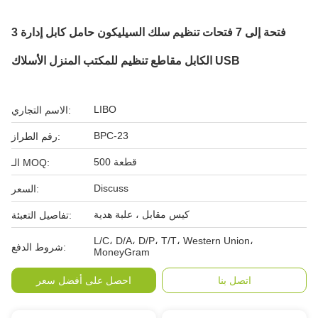
3 فتحة إلى 7 فتحات تنظيم سلك السيليكون حامل كابل إدارة
الكابل مقاطع تنظيم للمكتب المنزل الأسلاك USB
LIBO
الاسم التجاري:
BPC-23
رقم الطراز:
500 قطعة
الـ MOQ:
Discuss
السعر:
كيس مقابل ، علبة هدية
تفاصيل التعبئة:
L/C، D/A، D/P، T/T، Western Union،
شروط الدفع:
MoneyGram
اتصل بنا
احصل على أفضل سعر