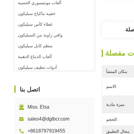
ألعاب مونتيسوري الحسية
حقيبة ماكياج سيليكون
غطاء كأس سيليكون
صلة
واقي زاوية من السيليكون
منظم كابل سيليكون
ت مفصلة
ألعاب الدماغ الدهنية
أدوات تنظيف سيليكون
مكان المنشأ:
الاسم:
اتصل بنا
ميزة مادية:
Miss. Elsa
sales4@dglbcr.com
الحجم:
+8618797919455
مجال التطبيق: