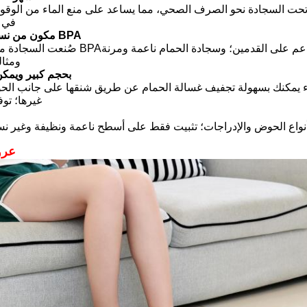
 تحت السجادة نحو الصرف الصحي، مما يساعد على منع الماء من الوق
في 
3. مكون من نسيج و خال من BPA
صُنعت السجادة من مواد خالية من BPA؛ وتتميز بتصميم شتى الأطراف ال
ومثال
4.بحجم كبير ويمكن
ء يمكنك بسهولة تجفيف غسالة الحمام عن طريق شنقها على جانب الحو
غيرها؛ توف
نواع الحوض والإدراجات؛ تثبيت فقط على أسطح ناعمة ونظيفة وغير نسي
4عر