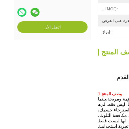
الـ MOQ:
اتصل الآن
إبراز:
 المنتج
لقدم
1.وصف المنتج
مة ومريحة،بينما
ً. ليس فقط لديه
 استرخاء جسمك،
، مكافحة التلوث،
. انها ليست فقط
 تجربة استخدامك