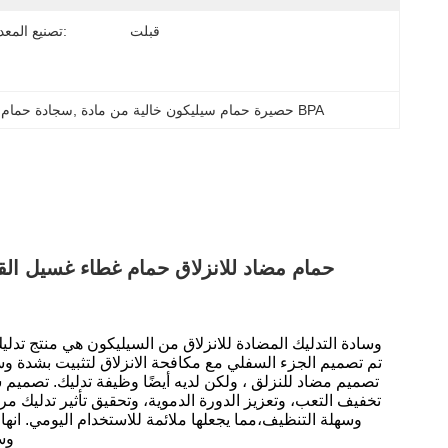
قبلت
تصنيع المعدات الأصلية:
حصيرة حمام سيليكون خالية من مادة BPA
, 
سجادة حمام س
حمام مضاد للانزلاق حمام غطاء غسيل الق
وسادة التدليك المضادة للانزلاق من السيليكون هي منتج تدل
تم تصميم الجزء السفلي مع مكافحة الانزلاق لتثبيت بشدة وس
تصميم مضاد للنزلق ، ولكن لديه أيضًا وظيفة تدليك. تصم
تخفيف التعب، وتعزيز الدورة الدموية، وتحقيق تأثير تدليك مريح
وسهلة التنظيف،مما يجعلها ملائمة للاستخدام اليومي. انه
وس