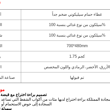
2
غطاء حمام سيليكوني ضخم جداً
أن
سيلكون من نوع غذائي بنسبة 100%
ال
سيلكون من نوع غذائي بنسبة 100%
شه
700*480mm
ال
1.75 كجم
و
الأزرق، الأخضر، الرمادي واللون المخصص
ا
تم قبولها
صناعة الم
3مو
1تصميم براءة اختراع مع قبضة
ة الممتلكة براءة اختراع لديها مئات من أكواب الشفط التي تساعد ب
السجادة إلى حوض الاستحمام أو أ
2.سهولة 