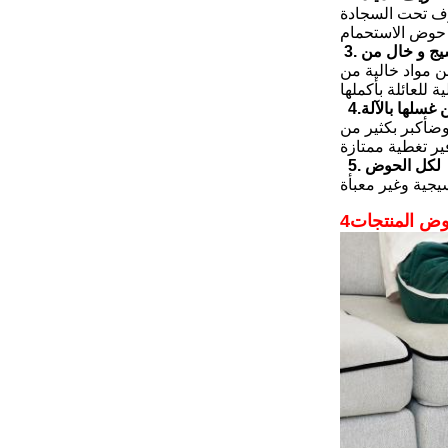
وف تحت السجادة
حوض الاستحمام
فريد مع سطح صخري ناعم على القدمين؛ وسجادة الحمام ناعمة ومرنة
ية للعائلة بأكملها
 غسلها بالآلة
ضأكبر بكثير من
ير تغطية ممتازة
5. لكل الحوض
جية وغير معبأة
وض المنتجات