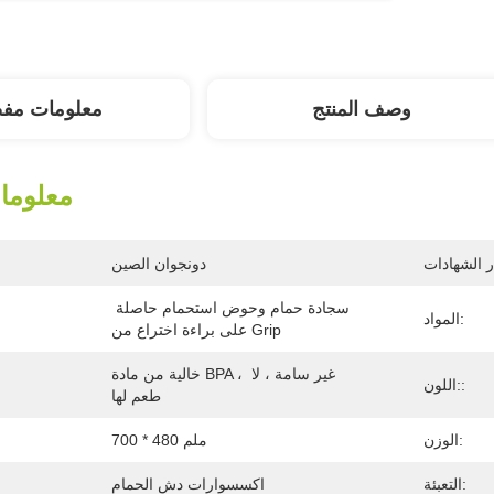
وصف المنتج
معلومات مف
معلوما
دونجوان الصين
سجادة حمام وحوض استحمام حاصلة 
المواد:
على براءة اختراع من Grip
خالية من مادة BPA ، غير سامة ، لا 
اللون::
طعم لها
الوزن:
700 * 480 ملم
التعبئة:
اكسسوارات دش الحمام